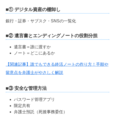
■① デジタル資産の棚卸し
銀行・証券・サブスク・SNSの一覧化
■② 遺言書とエンディングノートの役割分担
遺言書＝誰に渡すか
ノート＝どこにあるか
【関連記事】誰でもできる終活ノートの作り方！手順や
留意点を弁護士がやさしく解説
■③ 安全な管理方法
パスワード管理アプリ
限定共有
弁護士預託（死後事務委任）